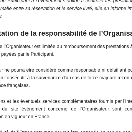
ne Participant à l’évènement s’oblige à contrôler les prestatio
alie entre sa réservation et le service livré, elle en informe
r.
tation de la responsabilité de l’Organis
de l’Organisateur est limitée au remboursement des prestations 
 payées par le Participant.
ur ne pourra être considéré comme responsable ni défaillant pou
n consécutif à la survenance d'un cas de force majeure reconnu
nce françaises.
ons et les éventuels services complémentaires fournis par l'in
et du site événement concerné de l’Organisateur sont co
on en vigueur en France.