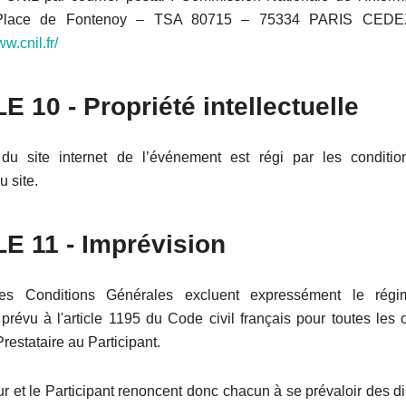
 Place de Fontenoy – TSA 80715 – 75334 PARIS CED
ww.cnil.fr/
LE
10
- Propriété intellectuelle
du site internet de l’événement est régi par les conditio
u site.
L
E 11
- Imprévision
es Conditions Générales excluent expressément le rég
 prévu à l'article 1195 du Code civil français pour toutes les
restataire au Participant.
r et le Participant renoncent donc chacun à se prévaloir des d