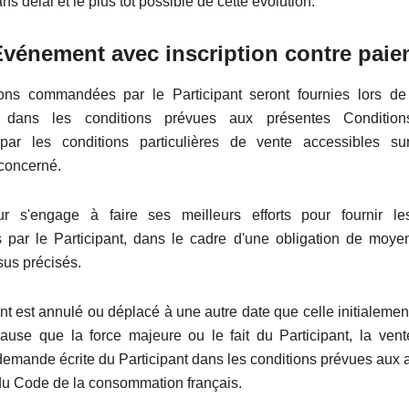
ns délai et le plus tôt possible de cette évolution.
énement avec inscription contre paie
ions commandées par le Participant seront fournies lors d
t dans les conditions prévues aux présentes Condition
par les conditions particulières de vente accessibles su
concerné.
ur s'engage à faire ses meilleurs efforts pour fournir le
ar le Participant, dans le cadre d'une obligation de moye
sus précisés.
nt est annulé ou déplacé à une autre date que celle initialemen
cause que la force majeure ou le fait du Participant, la vent
demande écrite du Participant dans les conditions prévues aux a
 du Code de la consommation français.