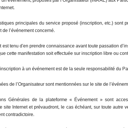
 à un événement, proposés par l’Organisateur (INRAE) aux Parti
nternet.
stiques principales du service proposé (inscription, etc.) sont 
net de l’événement concerné.
t est tenu d'en prendre connaissance avant toute passation d’in
e cette manifestation soit effectuée sur inscription libre ou con
’inscription à un événement est de la seule responsabilité du Par
ées de l’Organisateur sont mentionnées sur le site de l’événem
ons Générales de la plateforme « Événement » sont access
 site Internet et prévaudront, le cas échéant, sur toute autre v
t contradictoire.