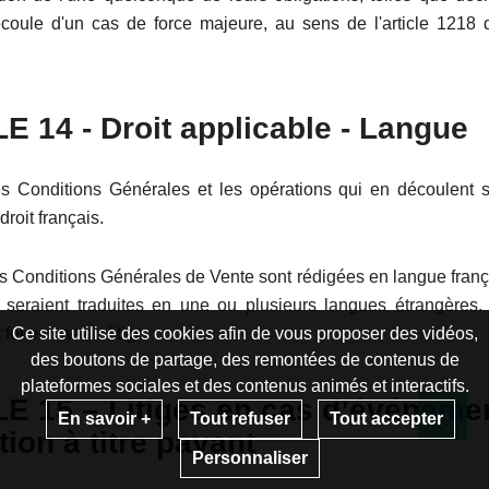
coule d'un cas de force majeure, au sens de l'article 1218 
LE
14
- Droit applicable - Langue
s Conditions Générales et les opérations qui en découlent s
roit français.
s Conditions Générales de Vente sont rédigées en langue franç
 seraient traduites en une ou plusieurs langues étrangères, 
 foi en cas de litige.
Ce site utilise des cookies afin de vous proposer des vidéos,
des boutons de partage, des remontées de contenus de
plateformes sociales et des contenus animés et interactifs.
LE 15
– Litiges en cas d’événeme
En savoir +
Tout refuser
Tout accepter
tion à titre payant
Re
Personnaliser