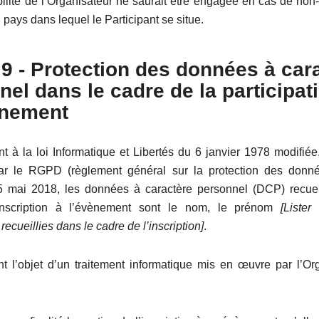
ilité de l’Organisateur ne saurait être engagée en cas de non-
u pays dans lequel le Participant se situe.
e 9 - Protection des données à car
el dans le cadre de la participat
ènement
 à la loi Informatique et Libertés du 6 janvier 1978 modifiée,
ar le RGPD (règlement général sur la protection des donné
5 mai 2018, les données à caractère personnel (DCP) recuei
inscription à l’évènement sont le nom, le prénom
[Liste
recueillies dans le cadre de l’inscription]
.
 l’objet d’un traitement informatique mis en œuvre par l’Or