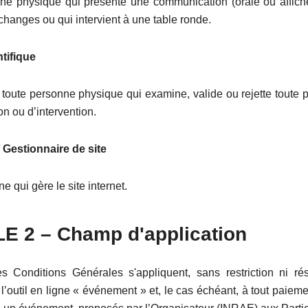
ne physique qui présente une communication (orale ou affic
hanges ou qui intervient à une table ronde.
tifique
oute personne physique qui examine, valide ou rejette toute p
n ou d’intervention.
Gestionnaire de site
e qui gère le site internet.
E 2 – Champ d'application
s Conditions Générales s'appliquent, sans restriction ni ré
e l’outil en ligne « événement » et, le cas échéant, à tout paiemen