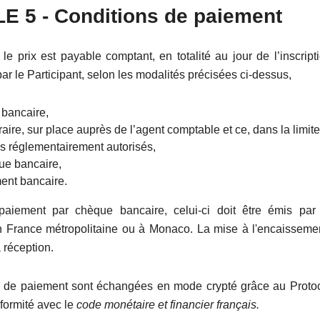
L
E 5
- Conditions de paiement
 le prix est payable comptant, en totalité au jour de l’inscripti
 le Participant, selon les modalités précisées ci-dessus,
 bancaire,
aire, sur place auprès de l’agent comptable et ce, dans la limi
ls réglementairement autorisés,
ue bancaire,
ment bancaire.
aiement par chèque bancaire, celui-ci doit être émis pa
n France métropolitaine ou à Monaco. La mise à l'encaissem
à réception.
 de paiement sont échangées en mode crypté grâce au Proto
nformité avec le
code monétaire et financier français
.