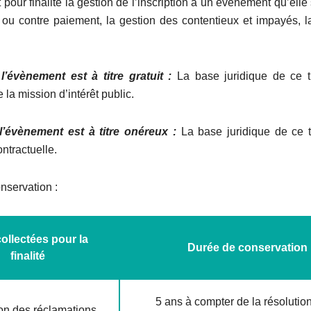
our finalité la gestion de l’inscription à un évènement qu’elle 
it ou contre paiement, la gestion des contentieux et impayés, 
.
l’évènement est à titre gratuit :
La base juridique de ce t
 la mission d’intérêt public.
l’évènement est à titre onéreux :
La base juridique de ce t
ontractuelle.
nservation :
ollectées pour la
Durée de conservation
finalité
5 ans à compter de la résolution
on des réclamations