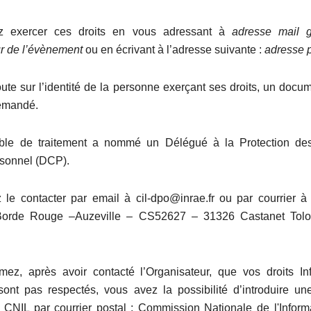
z exercer ces droits en vous adressant à
adresse mail 
ur de l’évènement
ou en écrivant à l’adresse suivante :
adresse 
te sur l’identité de la personne exerçant ses droits, un docum
demandé.
ble de traitement a nommé un Délégué à la Protection d
rsonnel (DCP).
le contacter par email à cil-dpo@inrae.fr ou par courrier 
orde Rouge –Auzeville – CS52627 – 31326 Castanet Tol
mez, après avoir contacté l’Organisateur, que vos droits In
sont pas respectés, vous avez la possibilité d’introduire un
 CNIL par courrier postal : Commission Nationale de l'Inform