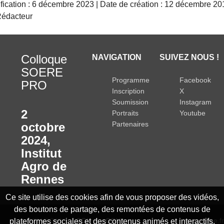
fication : 6 décembre 2023 | Date de création : 12 décembre 20
Rédacteur
Colloque
NAVIGATION
SUIVEZ NOUS !
SOERE
Programme
Facebook
PRO
Inscription
X
Soumission
Instagram
2
Portraits
Youtube
Partenaires
octobre
2024
,
Institut
Agro de
Rennes
Ce site utilise des cookies afin de vous proposer des vidéos,
des boutons de partage, des remontées de contenus de
© INRAE 2023
CGU
CGV
www.inrae.fr
plateformes sociales et des contenus animés et interactifs.